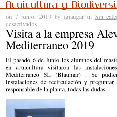
Acuicultura y Biodivers
on 7 junio, 2019 by igjaugar in
Sin cate
desactivados
en
Visita a la empresa Ale
Visita
a
Mediterraneo 2019
la
empresa
Alevines
del
El pasado 6 de Junio los alumnos del master
Mediterraneo
en acuicultura visitaron las instalacion
2019
Mediterraneo SL (Blaumar) . Se pudier
instalaciones de recirculación y preguntar
responsable de la planta, todas las dudas.