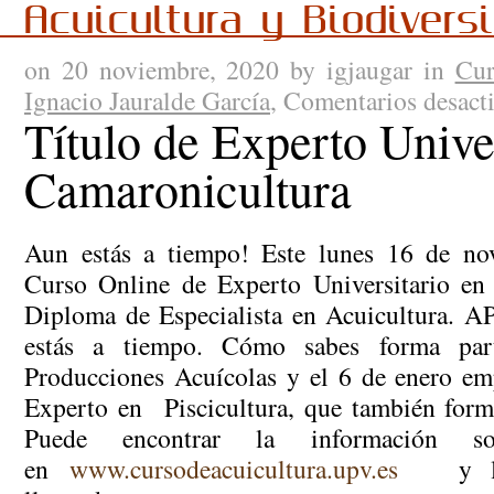
Acuicultura y Biodivers
on 20 noviembre, 2020 by igjaugar in
Cur
Ignacio Jauralde García
,
Comentarios desact
Título de Experto Unive
Camaronicultura
Aun estás a tiempo! Este lunes 16 de no
Curso Online de Experto Universitario en
Diploma de Especialista en Acuicultura.
estás a tiempo. Cómo sabes forma par
Producciones Acuícolas y el 6 de enero em
Experto en Piscicultura, que también form
Puede encontrar la información s
en
www.cursodeacuicultura.upv.es
y las