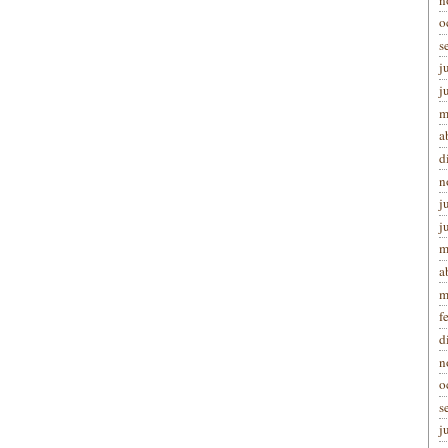
o
s
j
j
m
a
d
n
j
j
m
a
m
f
d
n
o
s
j