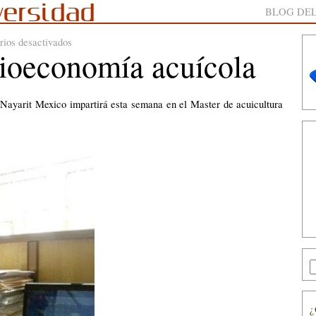
versidad
BLOG DEL
en
ios desactivados
Bioeconomía acuícola
Curso
práctico
de
Bioeconomía
 Nayarit Mexico impartirá esta semana en el Master de acuicultura
acuícola
¿