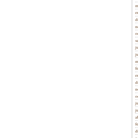
m
e
d
n
o
s
j
j
m
f
e
d
n
o
j
j
a
f
d
n