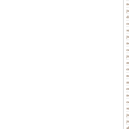
n
j
d
o
s
j
n
o
j
m
e
n
m
e
n
o
s
j
j
a