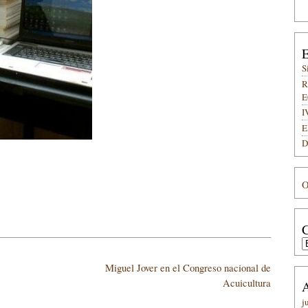
E
S
R
E
I
E
D
O
C
C
Miguel Jover en el Congreso nacional de
Acuicultura
A
j