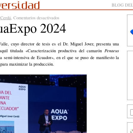
versidad
BLOG DEL
en
 Cerdá
,
Comentarios desactivados
quaExpo 2024
Presentacion
en
AquaExpo
2024
lle, cuyo director de tesis es el Dr. Miguel Jover, presenta una
Penaeus
uil titulada «Caracterización productiva del camarón
 semi-intensiva de Ecuador», en el que se puso de manifiesto la
a para maximizar la producción.
¿