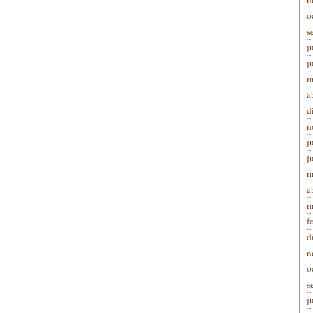
o
s
j
j
m
a
d
n
j
j
m
a
m
f
d
n
o
s
j