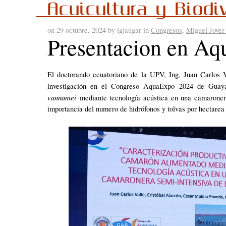
Acuicultura y Biodi
on 29 octubre, 2024 by igjaugar in
Congresos
,
Miguel Jover
Presentacion en A
El doctorando ecuatoriano de la UPV, Ing. Juan Carlos Va
investigación en el Congreso AquaExpo 2024 de Guayaq
vannamei
mediante tecnología acústica en una camaronera
importancia del numero de hidrófonos y tolvas por hectare