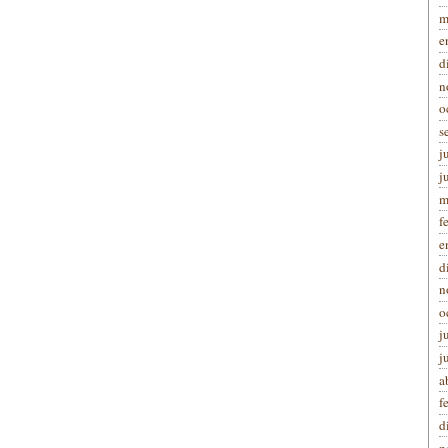
m
e
d
n
o
s
j
j
m
f
e
d
n
o
j
j
a
f
d
n