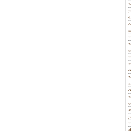
n
j
d
o
s
j
n
o
j
m
e
n
m
e
n
o
s
j
j
a