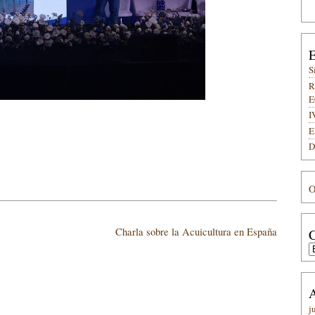
E
S
R
E
I
E
D
O
Charla sobre la Acuicultura en España
C
C
A
j