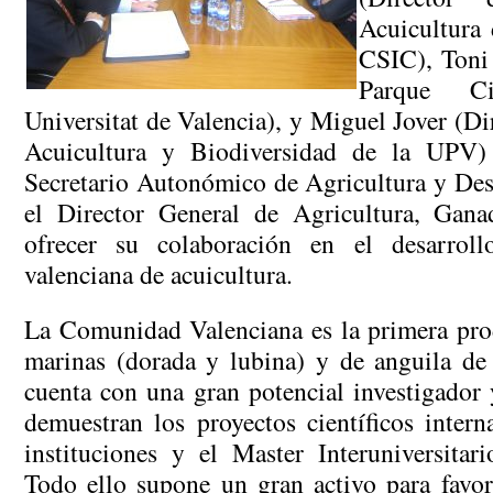
Rural
Acuicultura 
para
CSIC), Toni
hablar
Parque Ci
de
acuicultura
Universitat de Valencia), y Miguel Jover (D
Acuicultura y Biodiversidad de la UPV)
Secretario Autonómico de Agricultura y Des
el Director General de Agricultura, Gana
ofrecer su colaboración en el desarroll
valenciana de acuicultura.
La Comunidad Valenciana es la primera pro
marinas (dorada y lubina) y de anguila de
cuenta con una gran potencial investigador
demuestran los proyectos científicos intern
instituciones y el Master Interuniversitar
Todo ello supone un gran activo para favor