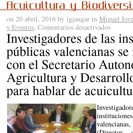
Acuicultura y Biodivers
on 20 abril, 2016 by igjaugar in
Miguel Jove
y Eventos
,
Comentarios desactivados
en
Investigadores de las in
Investigador
de
públicas valencianas se
las
instituciones
con el Secretario Auto
públicas
valencianas
Agricultura y Desarroll
se
reunen
para hablar de acuicultu
con
el
Secretario
Autonómico
Investig
de
instituc
Agricultura
valencianas
y
(Director 
Desarrollo