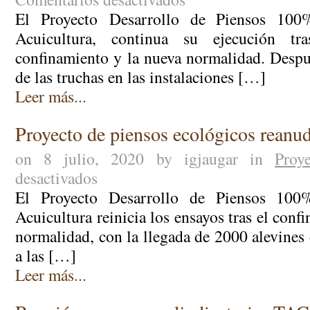
Continua
El Proyecto Desarrollo de Piensos 100
el
Acuicultura, continua su ejecución tr
crecimiento
confinamiento y la nueva normalidad. Despu
de
de las truchas en las instalaciones […]
truchas
ecológicas
Leer más...
en
Valderrebollo
Proyecto de piensos ecológicos reanud
(Guadalajara)
on 8 julio, 2020 by igjaugar in
Proye
desactivados
en
Proyecto
El Proyecto Desarrollo de Piensos 100
de
Acuicultura reinicia los ensayos tras el conf
piensos
normalidad, con la llegada de 2000 alevines
ecológicos
a las […]
reanuda
los
Leer más...
ensayos