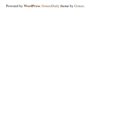
piensos
WordPress
Powered by
.
GonzoDaily
theme by
Gonzo
.
100%
ecológicos
para
acuicultura