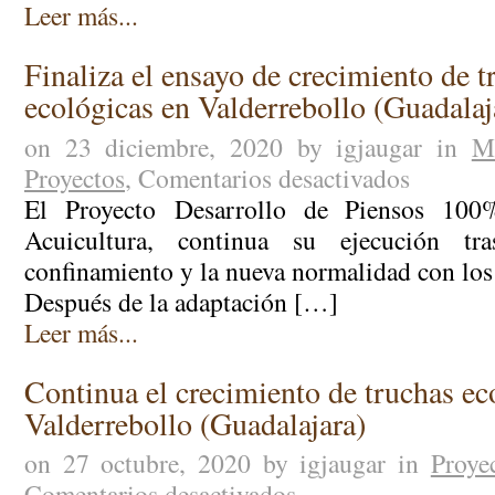
Leer más...
Finaliza el ensayo de crecimiento de t
ecológicas en Valderrebollo (Guadalaj
on 23 diciembre, 2020 by igjaugar in
M
Proyectos
,
Comentarios desactivados
en
Finaliza
El Proyecto Desarrollo de Piensos 100
el
Acuicultura, continua su ejecución tr
ensayo
confinamiento y la nueva normalidad con los
de
Después de la adaptación […]
crecimiento
de
Leer más...
truchas
ecológicas
Continua el crecimiento de truchas ec
en
Valderrebollo (Guadalajara)
Valderreboll
(Guadalajara
on 27 octubre, 2020 by igjaugar in
Proye
Comentarios desactivados
en