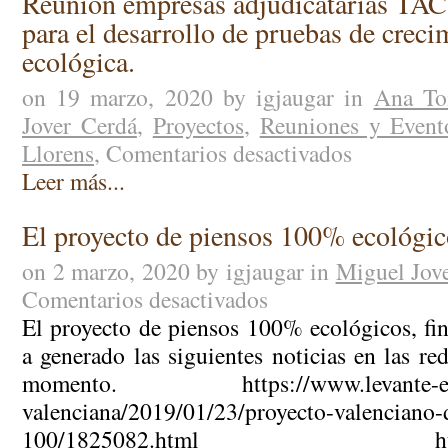
Reunión empresas adjudicatarias TA
para el desarrollo de pruebas de creci
ecológica.
on 19 marzo, 2020 by igjaugar in
Ana To
Jover Cerdá
,
Proyectos
,
Reuniones y Event
Llorens
,
Comentarios desactivados
en
Reunión
Leer más...
empresas
adjudicatarias
El proyecto de piensos 100% ecológic
TACSA
y
on 2 marzo, 2020 by igjaugar in
Miguel Jov
Naturix
Comentarios desactivados
en
para
El
El proyecto de piensos 100% ecológicos, fi
el
proyecto
desarrollo
a generado las siguientes noticias en las red
de
de
momento. https://www.levante-emv
piensos
pruebas
valenciana/2019/01/23/proyecto-valenciano-d
100%
de
ecológicos
100/1825082.html https://
crecimiento