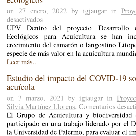
on 27 enero, 2022 by igjaugar in
Proy
desactivados
en
Crecimiento
UPV Dentro del proyecto Desarrollo
del
Ecológicos para Acuicultura se han in
langostino
crecimiento del camarón o langostino Litop
blanco
especie de más valor en la acuicultura mundi
con
piensos
Leer más...
ecológicos
Estudio del impacto del COVID-19 sob
acuícola
on 3 marzo, 2021 by igjaugar in
Proyec
Silvia Martínez Llorens
,
Comentarios desact
El Grupo de Acuicultura y biodiversidad
participado en una trabajo liderado por el 
la Universidad de Palermo, para evaluar el i