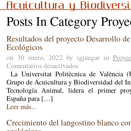
Acuicultura y Biodivers
Posts In Category Proye
Resultados del proyecto Desarrollo d
Ecológicos
on 30 enero, 2022 by igjaugar in
Proyec
Comentarios desactivados
en
Resultados
La Universitat Politècnica de València (
del
Grupo de Acuicultura y Biodiversidad del In
proyecto
Tecnología Animal, lidera el primer proy
Desarrollo
España para […]
de
piensos
Leer más...
100%
Ecológicos
Crecimiento del langostino blanco co
ecológicos