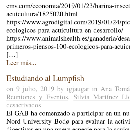
en
de
emv.com/economia/2019/01/23/harina-insect
la
trucha
acuicultura/1825
prensa
ecológica.
https://www.agrodigital.com/2019/01/24/pi
ecologicos-para-acuicultura-e
https://www.animalshealth.es/ganaderia/desa
primeros-piensos-100-ecologicos-para-acu
[…]
Leer más...
Estudiando al Lumpfish
on 9 julio, 2019 by igjaugar in
Ana Tomá
Reuniones y Eventos
,
Silvia Martínez Ll
desactivados
en
Estudiando
El GAB ha comenzado a participar en un nu
al
Nord University Bodø para evaluar la activ
Lumpfish
digestivas en una nueva especie para la acui