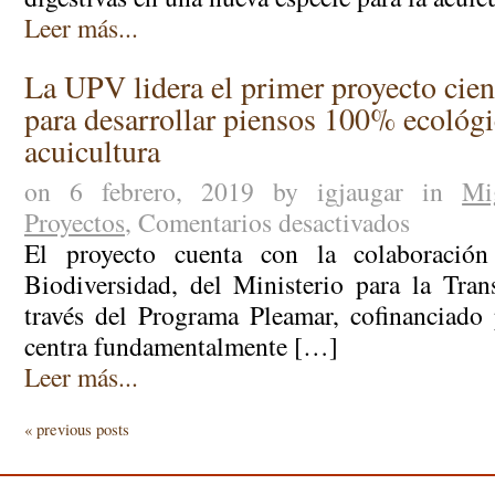
Leer más...
La UPV lidera el primer proyecto cien
para desarrollar piensos 100% ecológi
acuicultura
on 6 febrero, 2019 by igjaugar in
Mi
Proyectos
,
Comentarios desactivados
en
La
El proyecto cuenta con la colaboració
UPV
Biodiversidad, del Ministerio para la Tran
lidera
través del Programa Pleamar, cofinancia
el
centra fundamentalmente […]
primer
proyecto
Leer más...
científico
en
« previous posts
España
para
desarrollar